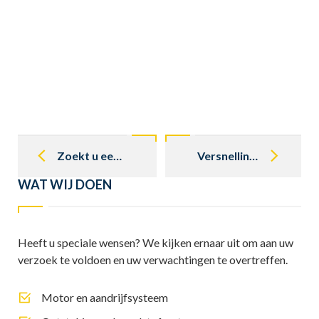
Post
navigation
Zoekt u een oldtimer specialist?
Versnellingsbak Mercedes oldtimer spoelen bij schakelproblemen
WAT WIJ DOEN
Heeft u speciale wensen? We kijken ernaar uit om aan uw
verzoek te voldoen en uw verwachtingen te overtreffen.
Motor en aandrijfsysteem