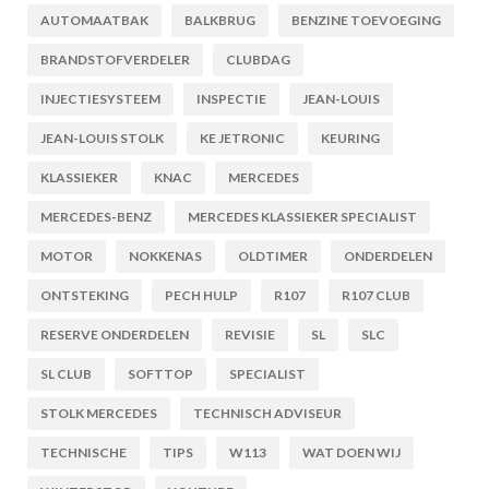
AUTOMAATBAK
BALKBRUG
BENZINE TOEVOEGING
BRANDSTOFVERDELER
CLUBDAG
INJECTIESYSTEEM
INSPECTIE
JEAN-LOUIS
JEAN-LOUIS STOLK
KE JETRONIC
KEURING
KLASSIEKER
KNAC
MERCEDES
MERCEDES-BENZ
MERCEDES KLASSIEKER SPECIALIST
MOTOR
NOKKENAS
OLDTIMER
ONDERDELEN
ONTSTEKING
PECH HULP
R107
R107 CLUB
RESERVE ONDERDELEN
REVISIE
SL
SLC
SL CLUB
SOFTTOP
SPECIALIST
STOLK MERCEDES
TECHNISCH ADVISEUR
TECHNISCHE
TIPS
W113
WAT DOEN WIJ