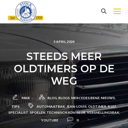
Skip
to
content
5 APRIL 2024
STEEDS MEER
OLDTIMERS OP DE
WEG
MAR
BLOG
,
BLOGS
,
MERCEDES BENZ
,
NIEUWS
,
TIPS
AUTOMAATBAK
,
JEAN-LOUIS
,
OLDTIMER
,
R107
,
SPECIALIST
,
SPOELEN
,
TECHNISCH ADVISEUR
,
VERSNELLINGSBAK
,
YOUTUBE
0