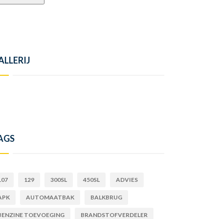
ALLERIJ
AGS
107
129
300SL
450SL
ADVIES
APK
AUTOMAATBAK
BALKBRUG
BENZINE TOEVOEGING
BRANDSTOFVERDELER