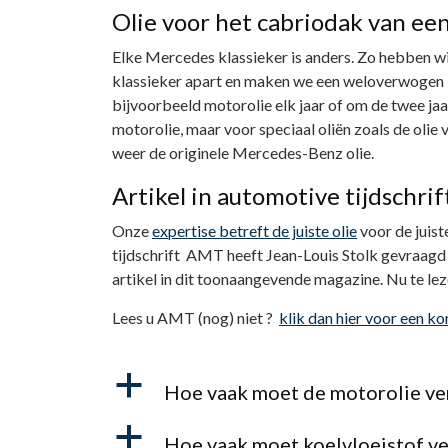
Olie voor het cabriodak van ee
Elke Mercedes klassieker is anders. Zo hebben wij
klassieker apart en maken we een weloverwogen k
bijvoorbeeld motorolie elk jaar of om de twee jaa
motorolie, maar voor speciaal oliën zoals de olie 
weer de originele Mercedes-Benz olie.
Artikel in automotive tijdschr
Onze
expertise betreft de juiste olie
voor de juist
tijdschrift AMT heeft Jean-Louis Stolk gevraagd 
artikel in dit toonaangevende magazine. Nu te le
Lees u AMT (nog) niet ?
klik dan hier voor een ko
a
Hoe vaak moet de motorolie ve
a
Hoe vaak moet koelvloeistof v