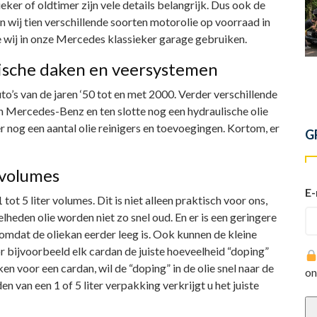
er of oldtimer zijn vele details belangrijk. Dus ook de
n wij tien verschillende soorten motorolie op voorraad in
ie wij in onze Mercedes klassieker garage gebruiken.
tische daken en veersystemen
o’s van de jaren ‘50 tot en met 2000. Verder verschillende
n Mercedes-Benz en ten slotte nog een hydraulische olie
nog een aantal olie reinigers en toevoegingen. Kortom, er
G
r volumes
E-
 tot 5 liter volumes. Dit is niet alleen praktisch voor ons,
eden olie worden niet zo snel oud. En er is een geringere
mdat de oliekan eerder leeg is. Ook kunnen de kleine
bijvoorbeeld elk cardan de juiste hoeveelheid “doping”
iken voor een cardan, wil de “doping” in de olie snel naar de
on
van een 1 of 5 liter verpakking verkrijgt u het juiste