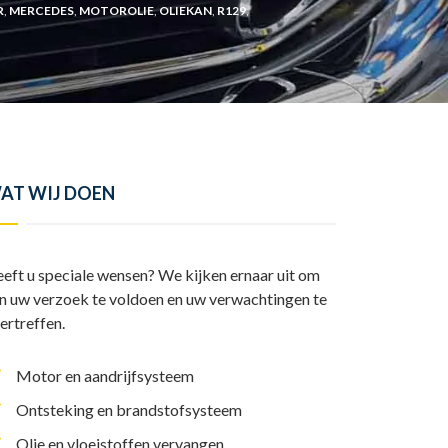
y
l
R
,
MERCEDES
,
MOTOROLIE
,
OLIEKAN
,
R129
,
I
A
L
e
n
p
i
n
p
n
k
AT WIJ DOEN
eft u speciale wensen? We kijken ernaar uit om
n uw verzoek te voldoen en uw verwachtingen te
ertreffen.
Motor en aandrijfsysteem
Ontsteking en brandstofsysteem
Olie en vloeistoffen vervangen