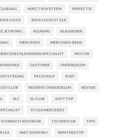
CLUBDAG
INJECTIESYSTEEM
INSPECTIE
JEAN-LOUIS
JEAN-LOUIS STOLK
KE JETRONIC
KEURING
KLASSIEKER
KNAC
MERCEDES
MERCEDES-BENZ
MERCEDES KLASSIEKER SPECIALIST
MOTOR
NOKKENAS
OLDTIMER
ONDERDELEN
ONTSTEKING
PECH HULP
R107
R107 CLUB
RESERVE ONDERDELEN
REVISIE
SL
SLC
SL CLUB
SOFTTOP
SPECIALIST
STOLK MERCEDES
TECHNISCH ADVISEUR
TECHNISCHE
TIPS
W113
WAT DOEN WIJ
WINTERSTOP