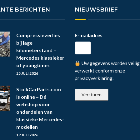
ENTE BERICHTEN
NIEUWSBRIEF
Compressieverlies
E-mailadres
bij lage
kilometerstand –
Mercedes klassieker
Uw gegevens worden veilig
of youngtimer.
verwerkt conform onze
25 JULI 2026
privacyverklaring.
StolkCarParts.com
is online – Dé
webshop voor
onderdelen van
klassieke Mercedes-
modellen
19 JULI 2026