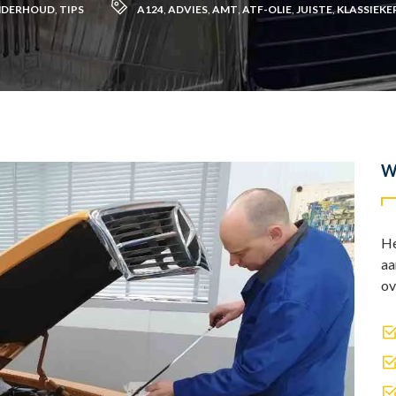
DERHOUD
,
TIPS
A124
,
ADVIES
,
AMT
,
ATF-OLIE
,
JUISTE
,
KLASSIEKE
W
He
aa
ov