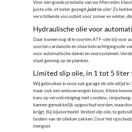
Voor een goede prestatie van uw Mercedes klassiek
juiste olie, of beter gezegd
juist
de olie! Zo hebbe
verschillende viscositeit voor zomer en winter, d
Hydraulische olie voor automa
Daar komen nog drie soorten ATF-olie bij voor aut
soorten cardanolie en stuurbekrachtigingsolie va
voor automatische daken en veersystemen. Verder 
staat genoeg op de planken.
Limited slip olie, in 1 tot 5 lite
Wij gebruiken in onze vak garage de olie altijd in 1
maar ook een weloverwogen keuze. Kleine hoeveelh
kans op verontreiniging met condens, simpelweg o
kannen gemakkelijk opgeschud worden, waardoor 
krijgt. Bij bijvoorbeeld limited slip olie, te gebru
bodem van de oliekan zakken. Door het opschudden 
mengsel.