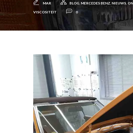
MAR
BLOG
,
MERCEDES BENZ
,
NIEUWS
,
ON
VISCOSITEIT
0