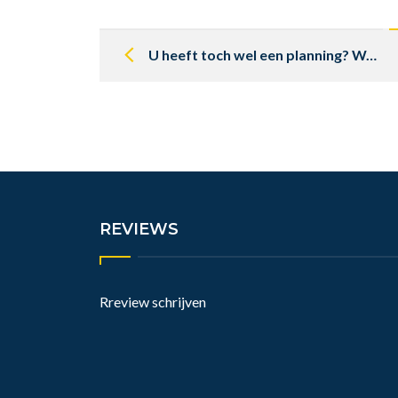
Post
navigation
U heeft toch wel een planning? Wanneer is mijn auto klaar?
REVIEWS
Rreview schrijven