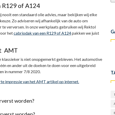
n R129 of A124
 nooit een standaard olie advies, maar bekijken wij elke
euze. Zo adviseren wij afhankelijk van de auto om
r te verversen. In onze werkplaats gebruiken wij Rektol
G
voor het
cabriodak van een R129 of A124
pakken we juist
ift AMT
e klassieker is niet onopgemerkt gebleven. Het automotive
één en ander uit de doeken te doen voor een uitgebreid
zen in nummer 7/8 2020.
T
rte impressie van het AMT artikel op internet.
rverst worden?
erverst worden?