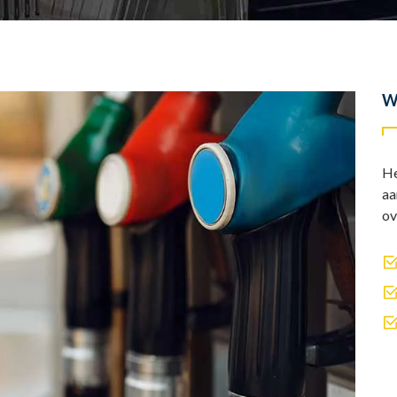
W
He
aa
ov