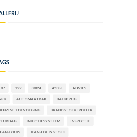
ALLERIJ
AGS
107
129
300SL
450SL
ADVIES
APK
AUTOMAATBAK
BALKBRUG
BENZINE TOEVOEGING
BRANDSTOFVERDELER
CLUBDAG
INJECTIESYSTEEM
INSPECTIE
JEAN-LOUIS
JEAN-LOUIS STOLK