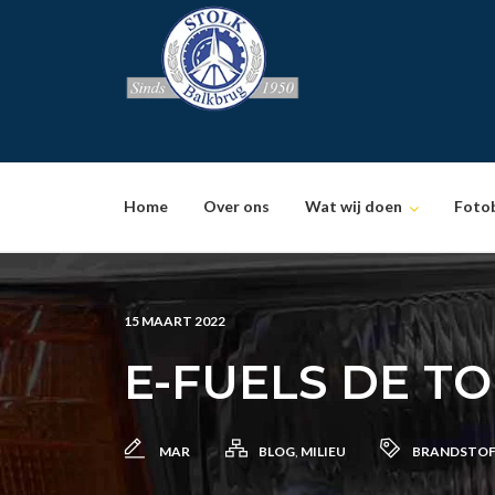
Skip
to
content
Home
Over ons
Wat wij doen
Foto
15 MAART 2022
E-FUELS DE T
MAR
BLOG
,
MILIEU
BRANDSTO