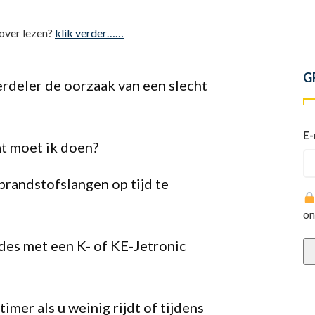
 over lezen?
klik verder……
G
erdeler de oorzaak van een slecht
E-
at moet ik doen?
brandstofslangen op tijd te
on
des met een K- of KE-Jetronic
mer als u weinig rijdt of tijdens