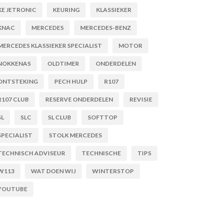
KE JETRONIC
KEURING
KLASSIEKER
KNAC
MERCEDES
MERCEDES-BENZ
MERCEDES KLASSIEKER SPECIALIST
MOTOR
NOKKENAS
OLDTIMER
ONDERDELEN
ONTSTEKING
PECH HULP
R107
R107 CLUB
RESERVE ONDERDELEN
REVISIE
SL
SLC
SL CLUB
SOFTTOP
SPECIALIST
STOLK MERCEDES
TECHNISCH ADVISEUR
TECHNISCHE
TIPS
W113
WAT DOEN WIJ
WINTERSTOP
YOUTUBE