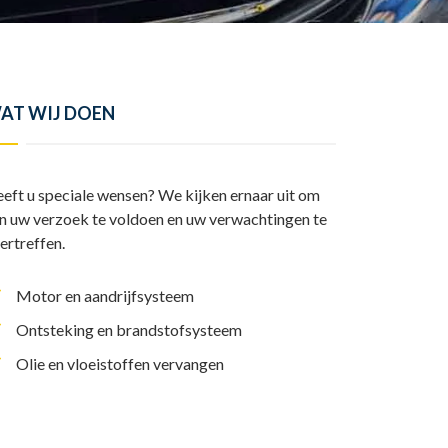
y
l
I
A
L
e
n
p
i
n
p
n
AT WIJ DOEN
k
eft u speciale wensen? We kijken ernaar uit om
n uw verzoek te voldoen en uw verwachtingen te
ertreffen.
Motor en aandrijfsysteem
Ontsteking en brandstofsysteem
Olie en vloeistoffen vervangen